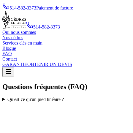
514-582-3373
Paiement de facture
514-582-3373
Qui nous sommes
Nos cèdres
Services clés en main
Blogue
FAQ
Contact
GARANTIE
OBTENIR UN DEVIS
Questions fréquentes (FAQ)
Qu'est-ce qu'un pied linéaire ?